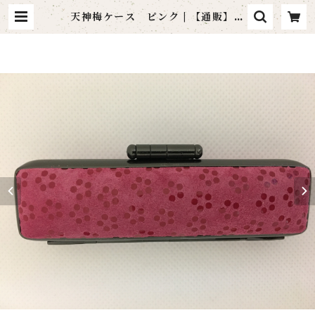
天神梅ケース ピンク | 【通販】原
眞堂 印鑑/電子印 通販サイト