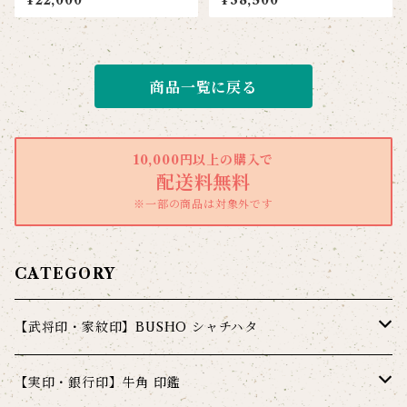
¥22,000
¥38,500
商品一覧に戻る
10,000円以上の購入で
配送料無料
※一部の商品は対象外です
CATEGORY
【武将印・家紋印】BUSHO シャチハタ
シャチハタ 武将印 炭【カーボン】
【実印・銀行印】牛角 印鑑