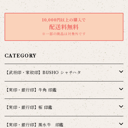
10,000円以上の購入で
配送料無料
※一部の商品は対象外です
CATEGORY
【武将印・家紋印】BUSHO シャチハタ
シャチハタ 武将印 炭【カーボン】
【実印・銀行印】牛角 印鑑
シャチハタ 武将印 炭【カーボン】ミラーブラック
シャチハタ 武将印 金【ゴールド】
牛角 10.5ミリ 姓又は名彫刻
【実印・銀行印】柘 印鑑
シャチハタ 武将印 炭【カーボン】マットブラック
シャチハタ 武将印 金【ゴールド】クリアゴールド
シャチハタ 武将印 革【レザー】
牛角 12ミリ 姓又は名彫刻
柘 10.5ミリ 姓又は名彫刻
【実印・銀行印】黒水牛 印鑑