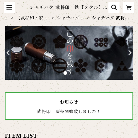
シャチハタ 武将印 鉄【メタル】ホ
ワイト | 【通販】原眞堂 印鑑/電子
印 通販サイト
H
【武将印・家紋
シャチハタ 武
シャチハタ 武将
O
印】BUSHO シ
将印 鉄【メ
印 鉄【メタル】
M
ャチハタ
タル】
ホワイト
E
お知らせ
武将印 販売開始致しました！
ITEM LIST