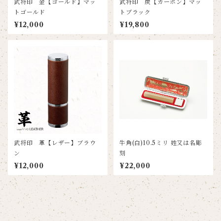
武将印 金【ゴールド】マッ
武将印 炭【カーボン】マッ
トゴールド
トブラック
¥12,000
¥19,800
武将印 革【レザー】ブラウ
牛角(白)10.5ミリ 姓又は名彫
ン
刻
¥12,000
¥22,000