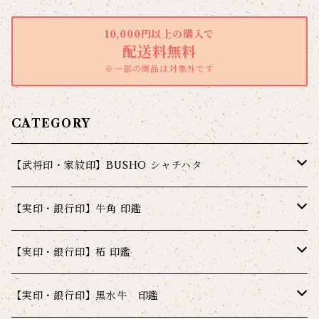
10,000円以上の購入で
配送料無料
※一部の商品は対象外です
CATEGORY
【武将印・家紋印】BUSHO シャチハタ
シャチハタ 武将印 炭【カーボン】
【実印・銀行印】牛角 印鑑
シャチハタ 武将印 炭【カーボン】ミラーブラック
シャチハタ 武将印 金【ゴールド】
牛角 10.5ミリ 姓又は名彫刻
【実印・銀行印】柘 印鑑
シャチハタ 武将印 炭【カーボン】マットブラック
シャチハタ 武将印 金【ゴールド】クリアゴールド
シャチハタ 武将印 革【レザー】
牛角 12ミリ 姓又は名彫刻
柘 10.5ミリ 姓又は名彫刻
【実印・銀行印】黒水牛 印鑑