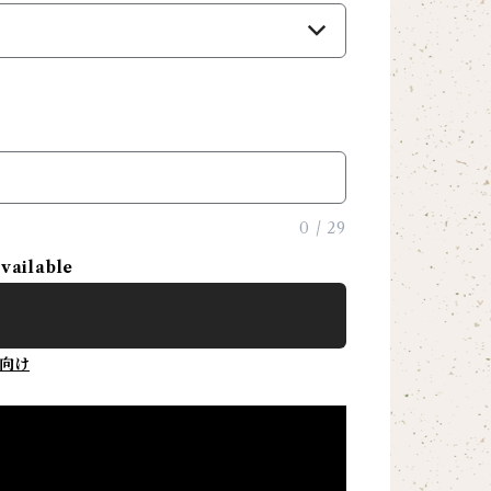
）
0
/
29
available
向け