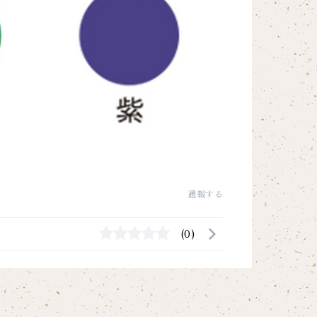
通報する
(0)